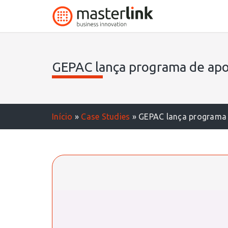
GEPAC lança programa de apoi
Início
»
Case Studies
»
GEPAC lança programa d