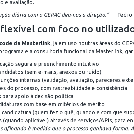
o e avaliação.
ação diária com o GEPAC deu-nos a direção.”
— Pedro F
flexível com foco no utilizad
code da Masterlink
, já em uso noutras áreas do GE
rograma e a consultoria funcional da Masterlink, gar
icação segura e preenchimento intuitivo
ndidatos (sem e-mails, anexos ou ruído)
 funções internas (validação, avaliação, pareceres ext
es do processo, com rastreabilidade e consistência
 para apoio à decisão política
didaturas com base em critérios de mérito
or candidatura (quem fez o quê, quando e com que sup
 (quando aplicável) através de serviços/APIs, para 
afinando à medida que o processo ganhava forma. A te