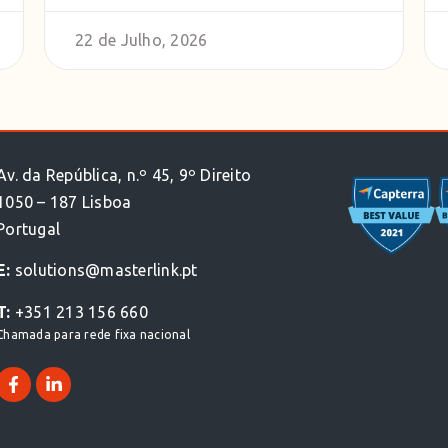
22 de Julho, 2026
Av. da República, n.º 45, 9º Direito
1050 – 187 Lisboa
Portugal
E:
solutions@masterlink.pt
T:
+351 213 156 660
Chamada para rede fixa nacional